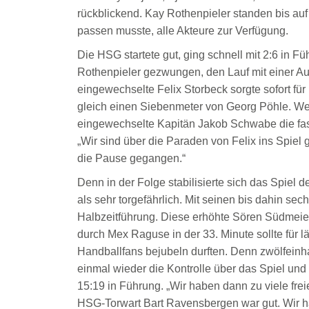
rückblickend. Kay Rothenpieler standen bis au
passen musste, alle Akteure zur Verfügung.
Die HSG startete gut, ging schnell mit 2:6 in F
Rothenpieler gezwungen, den Lauf mit einer Aus
eingewechselte Felix Storbeck sorgte sofort f
gleich einen Siebenmeter von Georg Pöhle. Wen
eingewechselte Kapitän Jakob Schwabe die fast 
„Wir sind über die Paraden von Felix ins Spiel
die Pause gegangen.“
Denn in der Folge stabilisierte sich das Spiel 
als sehr torgefährlich. Mit seinen bis dahin se
Halbzeitführung. Diese erhöhte Sören Südmeier
durch Mex Raguse in der 33. Minute sollte für län
Handballfans bejubeln durften. Denn zwölfeinh
einmal wieder die Kontrolle über das Spiel und g
15:19 in Führung. „Wir haben dann zu viele fre
HSG-Torwart Bart Ravensbergen war gut. Wir hat