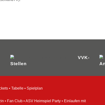
VVK-
Stellen
An
ckets
•
Tabelle
•
Spielplan
in
•
Fan Club
•
ASV Heimspiel Party
•
Einlaufen mit