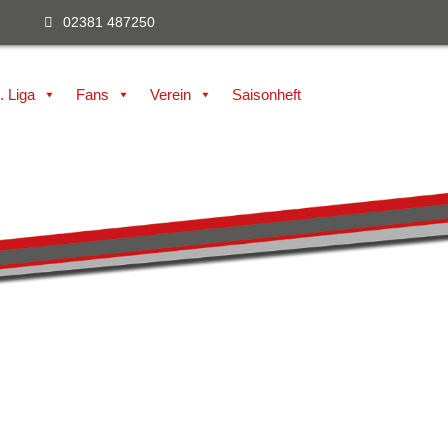
02381 487250
. Liga
Fans
Verein
Saisonheft