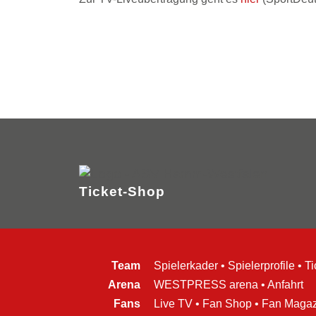
Ticket-Shop
Team
Spielerkader
•
Spielerprofile
•
Ti
Arena
WESTPRESS arena
•
Anfahrt
Fans
Live TV
•
Fan Shop
•
Fan Magaz