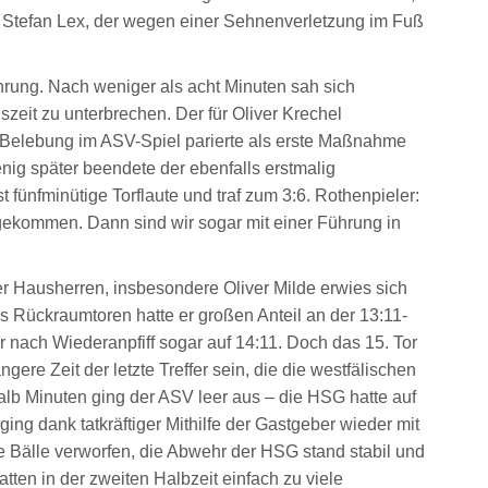
f Stefan Lex, der wegen einer Sehnenverletzung im Fuß
ührung. Nach weniger als acht Minuten sah sich
zeit zu unterbrechen. Der für Oliver Krechel
ür Belebung im ASV-Spiel parierte als erste Maßnahme
ig später beendete der ebenfalls erstmalig
fünfminütige Torflaute und traf zum 3:6. Rothenpieler:
 gekommen. Dann sind wir sogar mit einer Führung in
der Hausherren, insbesondere Oliver Milde erwies sich
chs Rückraumtoren hatte er großen Anteil an der 13:11-
 nach Wiederanpfiff sogar auf 14:11. Doch das 15. Tor
gere Zeit der letzte Treffer sein, die die westfälischen
alb Minuten ging der ASV leer aus – die HSG hatte auf
ing dank tatkräftiger Mithilfe der Gastgeber wieder mit
ie Bälle verworfen, die Abwehr der HSG stand stabil und
ten in der zweiten Halbzeit einfach zu viele