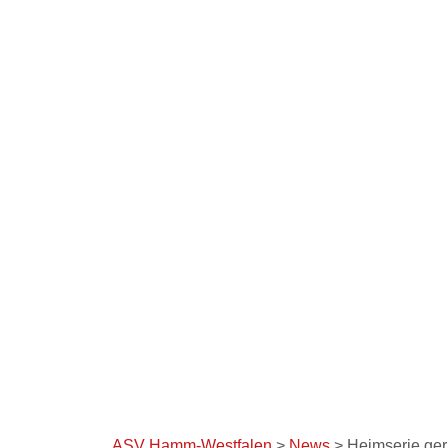
AS
ASV Hamm-Westfalen
>
News
>
Heimserie ger