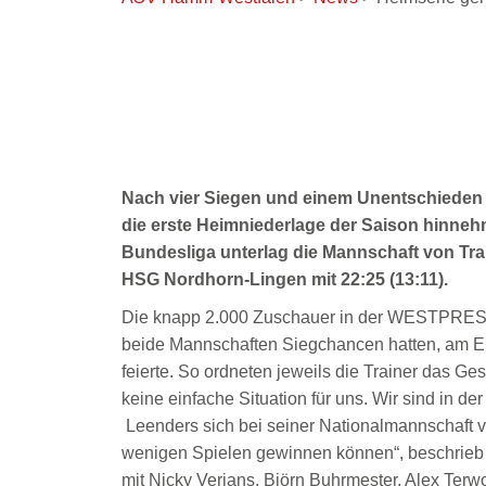
Heimserie gerissen
Nach vier Siegen und einem Unentschiede
die erste Heimniederlage der Saison hinneh
Bundesliga unterlag die Mannschaft von Tra
HSG Nordhorn-Lingen mit 22:25 (13:11).
Die knapp 2.000 Zuschauer in der WESTPRESS 
beide Mannschaften Siegchancen hatten, am E
feierte. So ordneten jeweils die Trainer das Ge
keine einfache Situation für uns. Wir sind in 
Leenders sich bei seiner Nationalmannschaft ve
wenigen Spielen gewinnen können“, beschrie
mit Nicky Verjans, Björn Buhrmester, Alex Terw