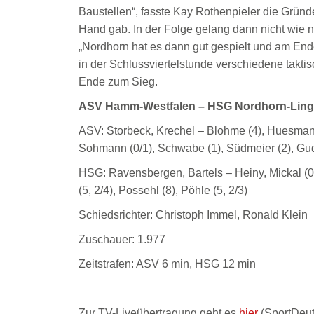
Baustellen“, fasste Kay Rothenpieler die Grün
Hand gab. In der Folge gelang dann nicht wie n
„Nordhorn hat es dann gut gespielt und am Ende
in der Schlussviertelstunde verschiedene takt
Ende zum Sieg.
ASV Hamm-Westfalen – HSG Nordhorn-Linge
ASV: Storbeck, Krechel – Blohme (4), Huesmann 
Sohmann (0/1), Schwabe (1), Südmeier (2), Gud
HSG: Ravensbergen, Bartels – Heiny, Mickal (0/1
(5, 2/4), Possehl (8), Pöhle (5, 2/3)
Schiedsrichter: Christoph Immel, Ronald Klein
Zuschauer: 1.977
Zeitstrafen: ASV 6 min, HSG 12 min
Zur TV-Liveübertragung geht es
hier
(SportDeut