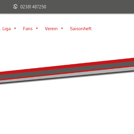
02381 487250
. Liga
Fans
Verein
Saisonheft