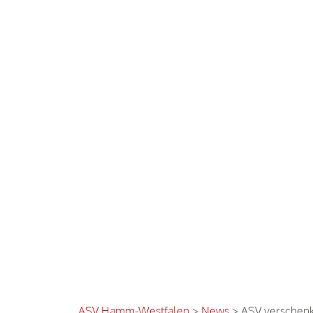
A
ASV Hamm-Westfalen
>
News
>
ASV verschenk