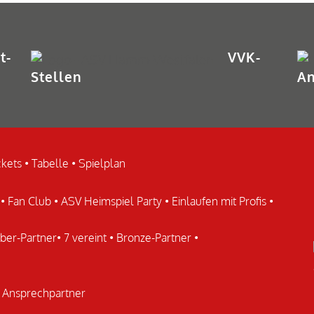
t-
VVK-
Stellen
An
ckets
•
Tabelle
•
Spielplan
•
Fan Club
•
ASV Heimspiel Party
•
Einlaufen mit Profis
•
lber-Partner
•
7 vereint
•
Bronze-Partner
•
•
Ansprechpartner