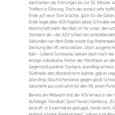
wechselten die Führungen bis zur 52. Minute, 
Treffern in Führung. Doch der erneut sehr tref
Ende auf neun Tore brachte, glich für die Gäs
Ende legte aber ASV-Kapitän Jakob Schwabe wie
Mannschaft mehr den Ball im Tor unter, den let
Storbeck ab – der ASV schien bei verbleibende
Sekunden vor dem Ende nutzte Kay Rothenpieler 
Deckung des VfL einzustellen. Doch ausgerech
Ball – Lübeck-Schwartau bekam doch noch die C
einzige individuelle Fehler der Westfalen an d
Gegenstoß parierte Storbeck allerdings erneut,
Südmeier den Abstand nicht wahrte, gab es reg
allerdings fälschlicherweise gegen Jakob Schw
Geschenk aus und nahm für den VfL einen Punk
Bereits am Mittwoch tritt der ASV erneut in d
Aufsteiger Handball Sport Verein Hamburg. „Es g
bestraft. In Essen hat es geklappt, heute nicht.
erstmal schöne Weihnachten“, gab es zum Absc