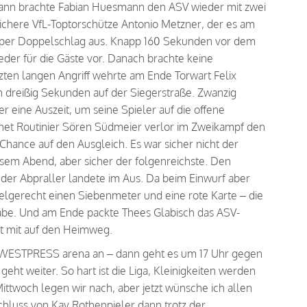
dann brachte Fabian Huesmann den ASV wieder mit zwei
fsichere VfL-Toptorschütze Antonio Metzner, der es am
te per Doppelschlag aus. Knapp 160 Sekunden vor dem
der für die Gäste vor. Danach brachte keine
zten langen Angriff wehrte am Ende Torwart Felix
n dreißig Sekunden auf der Siegerstraße. Zwanzig
eine Auszeit, um seine Spieler auf die offene
net Routinier Sören Südmeier verlor im Zweikampf den
hance auf den Ausgleich. Es war sicher nicht der
iesem Abend, aber sicher der folgenreichste. Den
 der Abpraller landete im Aus. Da beim Einwurf aber
elgerecht einen Siebenmeter und eine rote Karte – die
abe. Und am Ende packte Thees Glabisch das ASV-
t mit auf den Heimweg.
er WESTPRESS arena an – dann geht es um 17 Uhr gegen
eht weiter. So hart ist die Liga, Kleinigkeiten werden
 Mittwoch legen wir nach, aber jetzt wünsche ich allen
hluss von Kay Rothenpieler dann trotz der