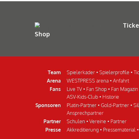
Ticke
Shop
Team
Spielerkader
•
Spielerprofile
•
Ti
Arena
WESTPRESS arena
•
Anfahrt
Fans
Live TV
•
Fan Shop
•
Fan Magazin
ASV-Kids-Club
•
Historie
Sponsoren
Platin-Partner
•
Gold-Partner
•
Si
Ansprechpartner
Partner
Schulen
•
Vereine
•
Partner
Presse
Akkreditierung
•
Pressematerial