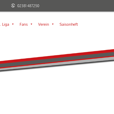
02381 487250
. Liga
Fans
Verein
Saisonheft