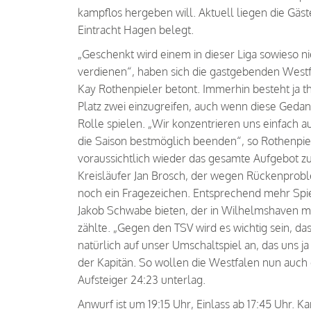
kampflos hergeben will. Aktuell liegen die Gäst
Eintracht Hagen belegt.
„Geschenkt wird einem in dieser Liga sowieso 
verdienen“, haben sich die gastgebenden Westf
Kay Rothenpieler betont. Immerhin besteht ja t
Platz zwei einzugreifen, auch wenn diese Gedan
Rolle spielen. „Wir konzentrieren uns einfach 
die Saison bestmöglich beenden“, so Rothenpi
voraussichtlich wieder das gesamte Aufgebot zu
Kreisläufer Jan Brosch, der wegen Rückenprobl
noch ein Fragezeichen. Entsprechend mehr Spie
Jakob Schwabe bieten, der in Wilhelmshaven mi
zählte. „Gegen den TSV wird es wichtig sein, 
natürlich auf unser Umschaltspiel an, das uns j
der Kapitän. So wollen die Westfalen nun auch
Aufsteiger 24:23 unterlag.
Anwurf ist um 19:15 Uhr, Einlass ab 17:45 Uhr. K