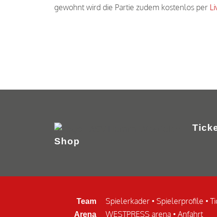
gewohnt wird die Partie zudem kostenlos per
Li
Ticke
Shop
Spielerkader
•
Spielerprofile
•
Ti
Team
WESTPRESS arena
•
Anfahrt
Arena