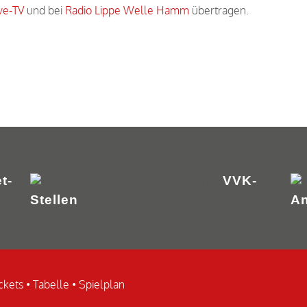
ve-TV
und bei
Radio Lippe Welle Hamm
übertragen.
t-
VVK-
Stellen
An
ckets
•
Tabelle
•
Spielplan