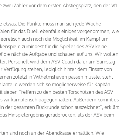
e zwei Zähler vor dem ersten Abstiegsplatz, den der VfL
nie etwas. Die Punkte muss man sich jede Woche
alen für das Duell ebenfalls einiges vorgenommen, wie
heoretisch auch noch die Möglichkeit, im Kampf um
kenspiele zumindest für die Spieler des ASV keine
auf die nächste Aufgabe und schauen auf uns. Wir wollen
eler. Personell wird dem ASV-Coach dafür am Samstag
r Verfügung stehen, lediglich hinter dem Einsatz von
emen zuletzt in Wilhelmshaven passen musste, steht
lanteile werden sich so möglicherweise für Kapitän
t sieben Treffern zu den besten Torschützen des ASV
dass wir kämpferisch dagegenhalten. Außerdem kommt es
a in der gesamten Rückrunde schon auszeichnet“, erklärt
 das Hinspielergebnis geraderücken, als der ASV beim
arten sind noch an der Abendkasse erhältlich. Wie