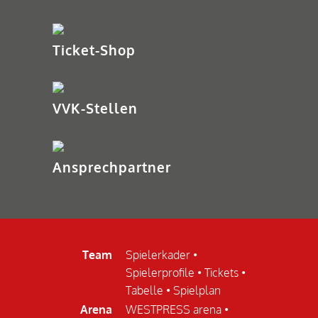
Ticket-Shop
VVK-Stellen
Ansprechpartner
Team
Spielerkader
•
Spielerprofile
•
Tickets
•
Tabelle
•
Spielplan
Arena
WESTPRESS arena
•