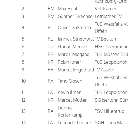
Ascheberg/Drens
2
RM
Max Hohl
VFL Kamen
3
RM
Günther Drechsel
Letmather TV
TuS Westfalia Vl
4
RL
Oliver Glißmann
Uffeln
5
RL
Jannick Striethorst
TV Beckum
6
Tor
Florian Mende
HSG Gremmend
7
RR
Marc Liesegang
TuS Müssen Bill
8
KR
Robin Ilmer
TuS Leopolshöh
9
RR
Marcel Engelhard
TV Asseln
TuS Westfalia Vl
10
RA
Timo Giesen
Uffeln
11
LA
Kevin Ilmer
TuS Leopolshöh
12
KR
Marcel Müller
SG Iserlohn S
Dennis
13
RA
TSV Hillentrup
Kortenkamp
14
LA
Lennart Chucher
SGH Unna Mass