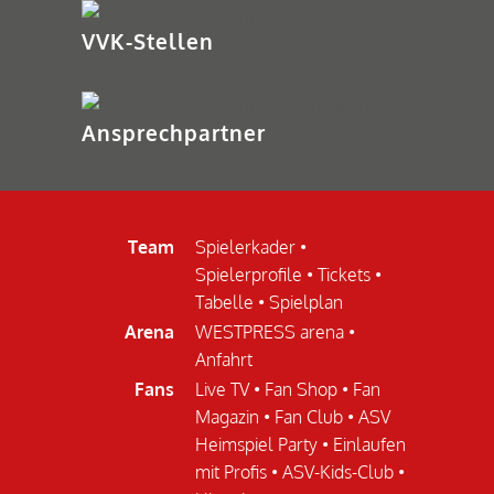
VVK-Stellen
Ansprechpartner
Team
Spielerkader
•
Spielerprofile
•
Tickets
•
Tabelle
•
Spielplan
Arena
WESTPRESS arena
•
Anfahrt
Fans
Live TV
•
Fan Shop
•
Fan
Magazin
•
Fan Club
•
ASV
Heimspiel Party
•
Einlaufen
mit Profis
•
ASV-Kids-Club
•