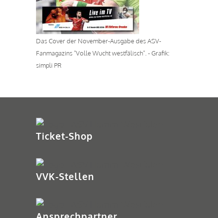
Das Cover der November-Ausgabe des ASV-
Fanmagazins "Volle Wucht westfälisch". - Grafik:
simpli PR
Ticket-Shop
VVK-Stellen
Ansprechpartner