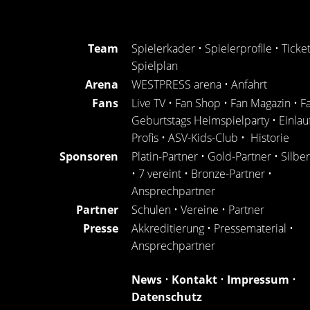
Team
Spielerkader
•
Spielerprofile
•
Ticke
Spielplan
Arena
WESTPRESS arena
•
Anfahrt
Fans
Live TV
•
Fan Shop
•
Fan Magazin
•
F
Geburtstags Heimspielparty
•
Einlau
Profis
•
ASV-Kids-Club
•
Historie
Sponsoren
Platin-Partner
•
Gold-Partner
•
Silbe
•
7 vereint
•
Bronze-Partner
•
Ansprechpartner
Partner
Schulen
•
Vereine
•
Partner
Presse
Akkreditierung
•
Pressematerial
•
Ansprechpartner
News
•
Kontakt
•
Impressum
•
Datenschutz