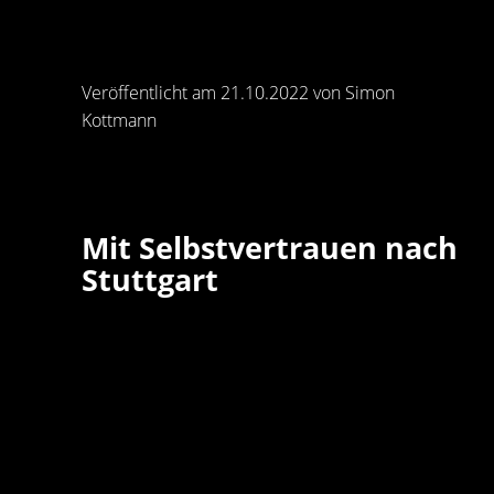
Veröffentlicht am 21.10.2022 von Simon
Kottmann
Mit Selbstvertrauen nach
Stuttgart
Mit zwei Siegen im Rücken tritt der ASV Hamm
Westfalen am Sonntag zu seinem nächsten
Ligaspiel in der LIQUI MOLY-HBL beim direkten
Tabellennachbarn TVB Stuttgart an. Für gleich
vier Akteure des ASV ist es eine Reise an die alt
Wirkungsstätte: Alexander Schulze, Tim Wielin