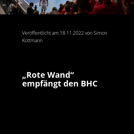
Veröffentlicht am 18.11.2022 von Simon
Kottmann
„Rote Wand“
empfängt den BHC
Zwei Aufeinandertreffen hat es im
Rahmen der Saisonvorbereitung
zwischen dem ASV Hamm-Westfalen
und dem Bergischen HC gegeben,
beim BHC gab es ein knappes 30:31