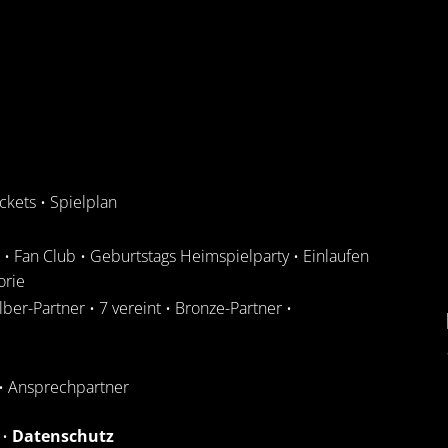
ickets
•
Spielplan
•
Fan Club
•
Geburtstags Heimspielparty
•
Einlaufen
orie
ilber-Partner
•
7 vereint
•
Bronze-Partner
•
•
Ansprechpartner
•
Datenschutz