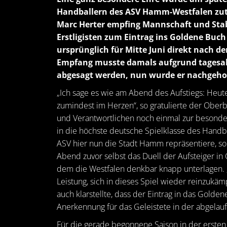
Handballern des ASV Hamm-Westfalen zut
Marc Herter empfing Mannschaft und Sta
Erstligisten zum Eintrag ins Goldene Buc
ursprünglich für Mitte Juni direkt nach d
Empfang musste damals aufgrund tagesak
abgesagt werden, nun wurde er nachgehol
„Ich sage es wie am Abend des Aufstiegs: Heute 
zumindest im Herzen“, so gratulierte der Ober
und Verantwortlichen noch einmal zur besonde
in die höchste deutsche Spielklasse des Handbal
ASV hier nun die Stadt Hamm repräsentiere, so
Abend zuvor selbst das Duell der Aufsteiger i
dem die Westfalen denkbar knapp unterlagen.
Leistung, sich in dieses Spiel wieder reinzukäm
auch klarstellte, dass der Eintrag in das Golde
Anerkennung für das Geleistete in der abgelaufe
Für die gerade begonnene Saison in der ersten