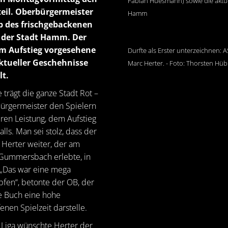
Fabian Huesmann) sowie die aktue
eil. Oberbürgermeister
Hamm
b des frischgebackenen
h der Stadt Hamm. Der
em Aufstieg vorgesehene
Durfte als Erster unterzeichnen:
tueller Geschehnisse
Marc Herter. - Foto: Thorsten H
t.
trägt die ganze Stadt Rot –
bürgermeister den Spielern
ren Leistung, dem Aufstieg
ls. Man sei stolz, dass der
 Herter weiter, der am
n Gummersbach erlebte, in
 „Das war eine mega
pfen“, betonte der OB, der
ne Buch eine hohe
nen Spielzeit darstelle.
 Liga wünschte Herter der