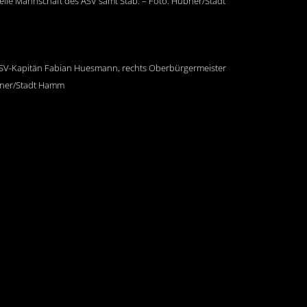
lle Mannschaft des ASV samt Stab. – Foto: Hübner/Stadt
 ASV-Kapitän Fabian Huesmann, rechts Oberbürgermeister
übner/Stadt Hamm