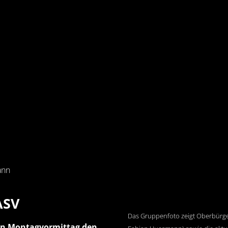
ann
ASV
Das Gruppenfoto zeigt Oberbürge
en Montagvormittag den