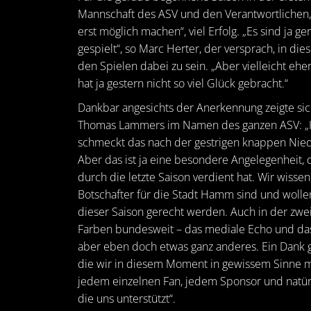
Mannschaft des ASV und den Verantwortlichen, d
erst möglich machen“, viel Erfolg. „Es sind ja ge
gespielt“, so Marc Herter, der versprach, in die
den Spielen dabei zu sein. „Aber vielleicht eher
hat ja gestern nicht so viel Glück gebracht.“
Dankbar angesichts der Anerkennung zeigte si
Thomas Lammers im Namen des ganzen ASV: „
schmeckt das nach der gestrigen knappen Niede
Aber das ist ja eine besondere Angelegenheit, 
durch die letzte Saison verdient hat. Wir wissen
Botschafter für die Stadt Hamm sind und wollen
dieser Saison gerecht werden. Auch in der zweit
Farben bundesweit – das mediale Echo und das
aber eben doch etwas ganz anderes. Ein Dank gilt
die wir in diesem Moment in gewissem Sinne m
jedem einzelnen Fan, jedem Sponsor und natür
die uns unterstützt“.