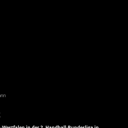
ann
k
Westfalen in der 2. Handball-Bundesliga in