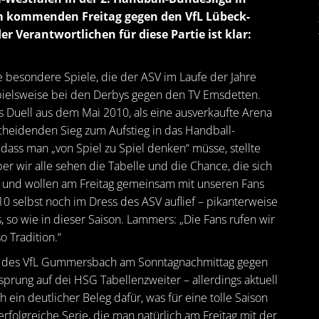
am kommenden Freitag gegen den VfL Lübeck-
r Verantwortlichen für diese Partie ist klar:
 besondere Spiele, die der ASV im Laufe der Jahre
spielsweise bei den Derbys gegen den TV Emsdetten.
as Duell aus dem Mai 2010, als eine ausverkaufte Arena
heidenden Sieg zum Aufstieg in das Handball-
 dass man „von Spiel zu Spiel denken“ müsse, stellte
r wir alle sehen die Tabelle und die Chance, die sich
en und wollen am Freitag gemeinsam mit unseren Fans
010 selbst noch im Dress des ASV auflief – pikanterweise
so wie in dieser Saison. Lammers: „Die Fans rufen wir
o Tradition.“
ieg des VfL Gummersbach am Sonntagnachmittag gegen
rung auf dei HSG Tabellenzweiter – allerdings aktuell
 ein deutlicher Beleg dafür, was für eine tolle Saison
rfolgreiche Serie, die man natürlich am Freitag mit der