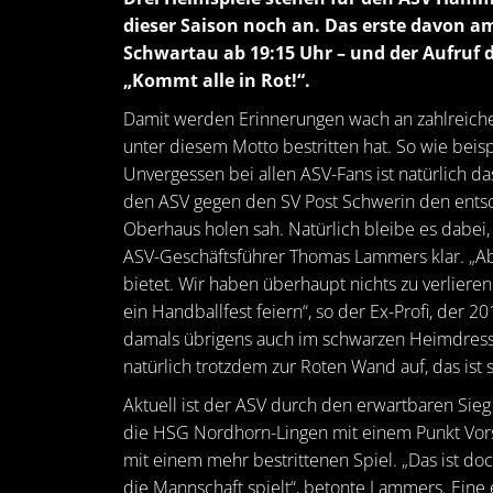
dieser Saison noch an. Das erste davon 
Schwartau ab 19:15 Uhr – und der Aufruf de
„Kommt alle in Rot!“.
Damit werden Erinnerungen wach an zahlreiche
unter diesem Motto bestritten hat. So wie bei
Unvergessen bei allen ASV-Fans ist natürlich d
den ASV gegen den SV Post Schwerin den entsc
Oberhaus holen sah. Natürlich bleibe es dabei,
ASV-Geschäftsführer Thomas Lammers klar. „Abe
bietet. Wir haben überhaupt nichts zu verlier
ein Handballfest feiern“, so der Ex-Profi, der 2
damals übrigens auch im schwarzen Heimdress, 
natürlich trotzdem zur Roten Wand auf, das ist s
Aktuell ist der ASV durch den erwartbaren S
die HSG Nordhorn-Lingen mit einem Punkt Vorsp
mit einem mehr bestrittenen Spiel. „Das ist doch
die Mannschaft spielt“, betonte Lammers. Eine e