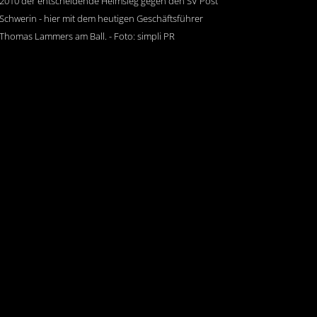
2010 der entscheidende Heimsieg gegen den SV Post
Schwerin - hier mit dem heutigen Geschäftsführer
Thomas Lammers am Ball. - Foto: simpli PR