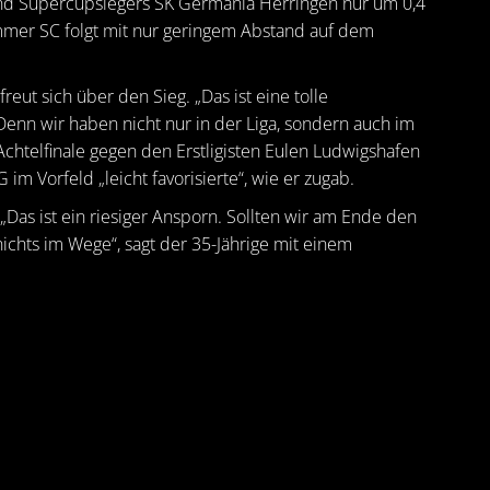
nd Supercupsiegers SK Germania Herringen nur um 0,4
mmer SC folgt mit nur geringem Abstand auf dem
t sich über den Sieg. „Das ist eine tolle
enn wir haben nicht nur in der Liga, sondern auch im
Achtelfinale gegen den Erstligisten Eulen Ludwigshafen
im Vorfeld „leicht favorisierte“, wie er zugab.
 „Das ist ein riesiger Ansporn. Sollten wir am Ende den
 nichts im Wege“, sagt der 35-Jährige mit einem