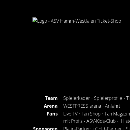
Ticket-Shop
Team
Spielerkader
•
Spielerprofile
•
T
Arena
WESTPRESS arena
•
Anfahrt
Fans
Live TV
•
Fan Shop
•
Fan Magazin
mit Profis
•
ASV-Kids-Club
•
Hist
Sponsoren
Platin-Partner
•
Gold-Partner
•
S