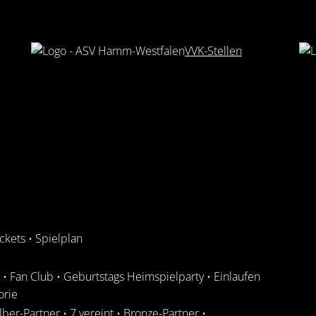
VVK-Stellen
ickets
•
Spielplan
•
Fan Club
•
Geburtstags Heimspielparty
•
Einlaufen
orie
ilber-Partner
•
7 vereint
•
Bronze-Partner
•