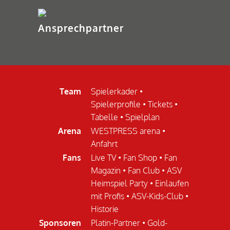
Ansprechpartner
Team
Spielerkader
•
Spielerprofile
•
Tickets
•
Tabelle
•
Spielplan
Arena
WESTPRESS arena
•
Anfahrt
Fans
Live TV
•
Fan Shop
•
Fan
Magazin
•
Fan Club
•
ASV
Heimspiel Party
•
Einlaufen
mit Profis
•
ASV-Kids-Club
•
Historie
Sponsoren
Platin-Partner
•
Gold-