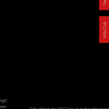
Kids-Club
ngs“,
hren