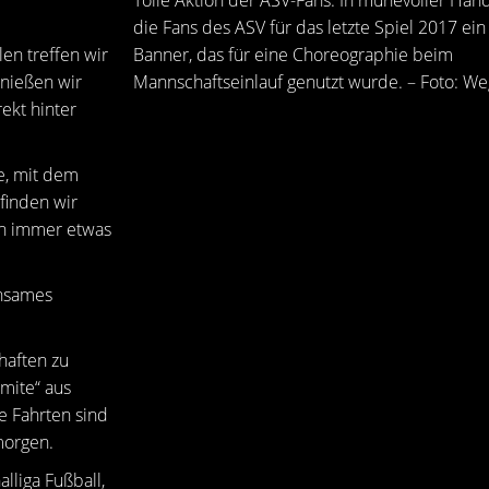
Tolle Aktion der ASV-Fans: In mühevoller Han
die Fans des ASV für das letzte Spiel 2017 ein 
en treffen wir
Banner, das für eine Choreographie beim
enießen wir
Mannschaftseinlauf genutzt wurde. – Foto: W
ekt hinter
e, mit dem
finden wir
ch immer etwas
insames
haften zu
mite“ aus
e Fahrten sind
morgen.
liga Fußball,