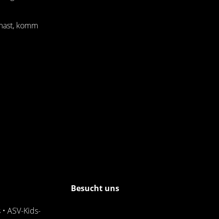
 hast, komm
Besucht uns
s
•
ASV-Kids-