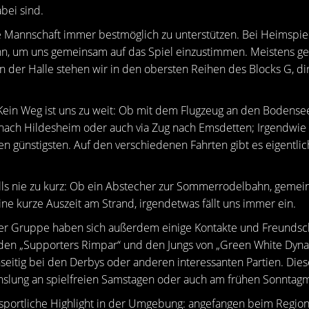
bei sind.
ie Mannschaft immer bestmöglich zu unterstützen. Bei Heimspiel
inn, um uns gemeinsam auf das Spiel einzustimmen. Meistens g
n der Halle stehen wir in den obersten Reihen des Blocks G, dir
Kein Weg ist uns zu weit: Ob mit dem Flugzeug an den Bodense
 nach Hildesheim oder auch via Zug nach Emsdetten; Irgendwie 
 günstigsten. Auf den verschiedenen Fahrten gibt es eigentli
ls nie zu kurz: Ob ein Abstecher zur Sommerrodelbahn, geme
ne kurze Auszeit am Strand, irgendetwas fällt uns immer ein.
rer Gruppe haben sich außerdem einige Kontakte und Freundsc
en „Supporters Rimpar“ und den Jungs von „Green White Dyna
seitig bei den Derbys oder anderen interessanten Partien. Dies
lung an spielfreien Samstagen oder auch am frühen Sonntag
portliche Highlight in der Umgebung: angefangen beim Regional