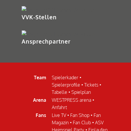
laden
VVK-Stellen
Ansprechpartner
Team
Spielerkader
•
Spielerprofile
•
Tickets
•
Tabelle
•
Spielplan
Arena
WESTPRESS arena
•
Anfahrt
Fans
Live TV
•
Fan Shop
•
Fan
Magazin
•
Fan Club
•
ASV
Heimspiel Party
•
Einlaufen