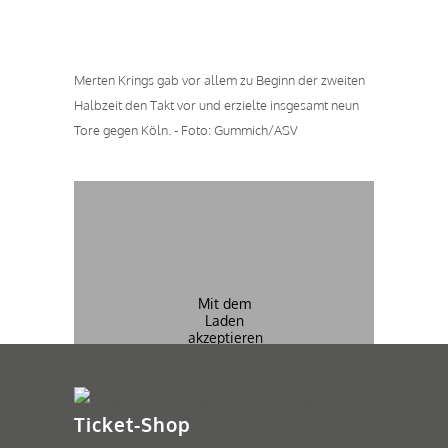
Merten Krings gab vor allem zu Beginn der zweiten
Halbzeit den Takt vor und erzielte insgesamt neun
Tore gegen Köln. - Foto: Gummich/ASV
Mit dem
Laden
akzeptieren
Sie die
Datenschutzerklärung
von
YouTube
.
Ticket-Shop
YouTube