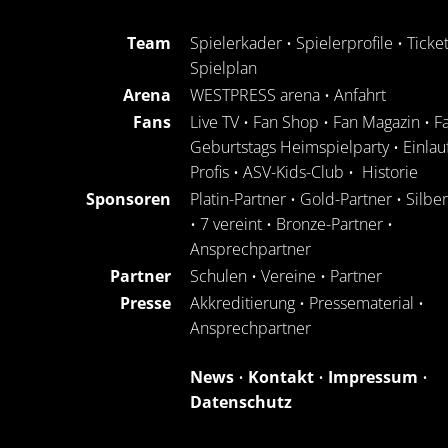
Team
Spielerkader
•
Spielerprofile
•
Ticke
Spielplan
Arena
WESTPRESS arena
•
Anfahrt
Fans
Live TV
•
Fan Shop
•
Fan Magazin
•
F
Geburtstags Heimspielparty
•
Einlau
Profis
•
ASV-Kids-Club
•
Historie
Sponsoren
Platin-Partner
•
Gold-Partner
•
Silbe
•
7 vereint
•
Bronze-Partner
•
Ansprechpartner
Partner
Schulen
•
Vereine
•
Partner
Presse
Akkreditierung
•
Pressematerial
•
Ansprechpartner
News
•
Kontakt
•
Impressum
•
Datenschutz