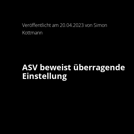
Veröffentlicht am 20.04.2023 von Simon
Kottmann
ASV beweist überragende
Einstellung
Fast 2.500 Zuschauer haben am
Donnerstagabend einen hochverdienten
Heimsieg des ASV Hamm-Westfalen gegen
Tabellennachbar GWD Minden erlebt. Das
Schlusslicht setzte sich gegen die Gäste mit 31
(12:11) durch und riss die westfälischen