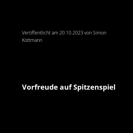
Veröffentlicht am 20.10.2023 von Simon
Kottmann
Vorfreude auf Spitzenspiel
Die Augen der 2. Handball-Bundesliga sind am
Samstagabend auf das Gipfeltreffen in der
Bietigheimer EgeTrans-Arena gerichtet. Dort
empfängt um 18 Uhr der Tabellenzweite den
verlustpunktfreien Spitzenreiter ASV Hamm-