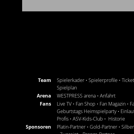
Team
Spielerkader
•
Spielerprofile
•
Ticke
Spielplan
Arena
WESTPRESS arena
•
Anfahrt
Fans
Live TV
•
Fan Shop
•
Fan Magazin
•
F
Geburtstags Heimspielparty
•
Einlau
Profis
•
ASV-Kids-Club
•
Historie
Sponsoren
Platin-Partner
•
Gold-Partner
•
Silbe