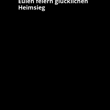
Eulen feiern glücklichen
Heimsieg
Einen hochspannenden Handballabend erlebt
die Akteure des ASV Hamm-Westfalen und der
Eulen Ludwigshafen am Mittwochabend in der
Ludwigshafener Friedrich-Ebert-Halle. Etwa 1.
Zuschauer sahen eine dramatische
Schlussphase, in der am Ende die gastgebende
Eulen das glücklichere Ende für sich hatten un
knapp mit 32:31 (16:14) den Sieg sicherten.