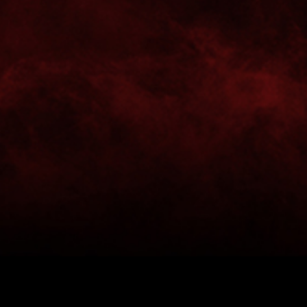
Eulen Ludwigshafen – ASV Hamm-Westfalen
32:31 (16:14)