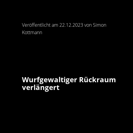
Veröffentlicht am 22.12.2023 von Simon
Kottmann
Wurfgewaltiger Rückraum
verlängert
Seine Athletik und wurfgewaltigen Abschlüsse
aus dem Rückraum haben ihm viele Sympathi
bei den Fans des ASV Hamm-Westfalen
eingebracht. Nun freut sich Rückraum Andrea
Bornemann gemeinsam mit den Fans des