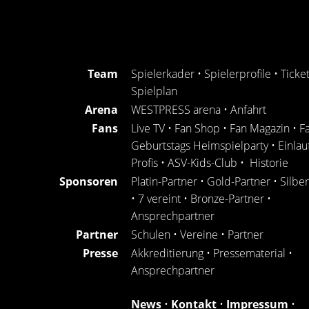
Team
Spielerkader
•
Spielerprofile
•
Ticke
Spielplan
Arena
WESTPRESS arena
•
Anfahrt
Fans
Live TV
•
Fan Shop
•
Fan Magazin
•
F
Geburtstags Heimspielparty
•
Einlau
Profis
•
ASV-Kids-Club
•
Historie
Sponsoren
Platin-Partner
•
Gold-Partner
•
Silbe
•
7 vereint
•
Bronze-Partner
•
Ansprechpartner
Partner
Schulen
•
Vereine
•
Partner
Presse
Akkreditierung
•
Pressematerial
•
Ansprechpartner
News
•
Kontakt
•
Impressum
•