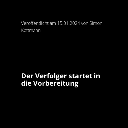
Veröffentlicht am 15.01.2024 von Simon
Kottmann
Der Verfolger startet in
die Vorbereitung
Knapp vier Wochen sind es bis zum
ersten Pflichtspiel des neuen Jahres
für den ASV Hamm-Westfalen in der
2. Handball-Bundesliga. Für die
Mannschaft von Trainer Michael