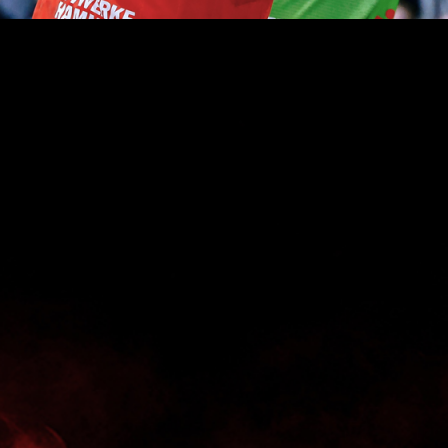
n rund 170 Zuschauer in der Havixbecker Baumberg-Are
V Emsdetten. Auf der Anzeigetafel fanden sich am Ende 
m Zugriff in der Defensive hatten.