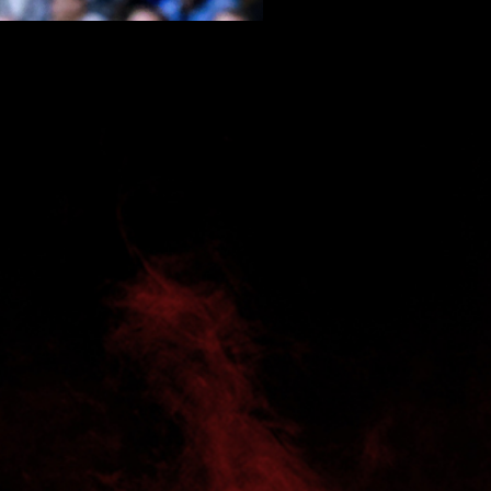
na am Samstagabend zwischen dem ASV
84 Tore wieder – deutlicher Beleg, dass