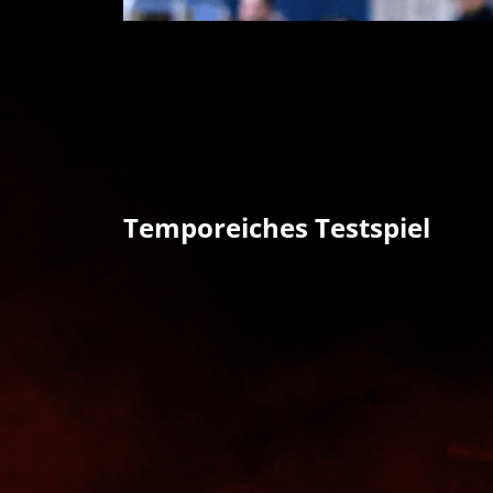
Temporeiches Testspiel
Ein sehr temporeiches Testspiel erlebte
Hamm-Westfalen und dem klassentieferen T
beide Teams einige Schwierigkeiten mit de