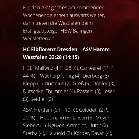
Für den ASV geht es am kommenden
Wochenende erneut auswärts weiter,
dann treten die Westfalen beim
Erstligaabsteiger HBW Balingen-
Weilstetten an.
HC Elbflorenz Dresden – ASV Hamm-
Westfalen 33:28 (14:15)
HCE: Mallwitz (4 P., 28 %), Cantegrel (11 P.,
44 %) – Wucherpfennig (4), Dierberg (6),
Klepp (1), Dumcius (2), Greß (5), Döbler (3),
Dutschke, Thümmler (4), Possehl (3), Löser
(3), Seidler (2)
ASV: Hertlein (6 P., 19 %), Colodeti (2 P.,
20 %) – Huesmann (5), Jansen (5), Meyer-
Siebert (1), Nguyen, Artmeier, Hüter (2),
Sterba (4), Haunold (2), Körber, Dayan (4),