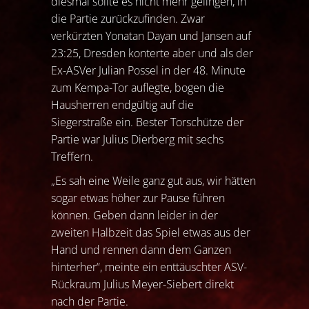
diesmal sollte es nicht mehr gelingen, in
die Partie zurückzufinden. Zwar
verkürzten Yonatan Dayan und Jansen auf
23:25, Dresden konterte aber und als der
Ex-ASVer Julian Possel in der 48. Minute
zum Kempa-Tor auflegte, bogen die
Hausherren endgültig auf die
Siegerstraße ein. Bester Torschütze der
Partie war Julius Dierberg mit sechs
Treffern.
„Es sah eine Weile ganz gut aus, wir hätten
sogar etwas höher zur Pause führen
können. Geben dann leider in der
zweiten Halbzeit das Spiel etwas aus der
Hand und rennen dann dem Ganzen
hinterher“, meinte ein enttäuschter ASV-
Rückraum Julius Meyer-Siebert direkt
nach der Partie.