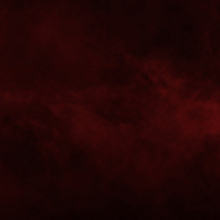
HSC Coburg – ASV Hamm-Westfalen 33:33 (18:16