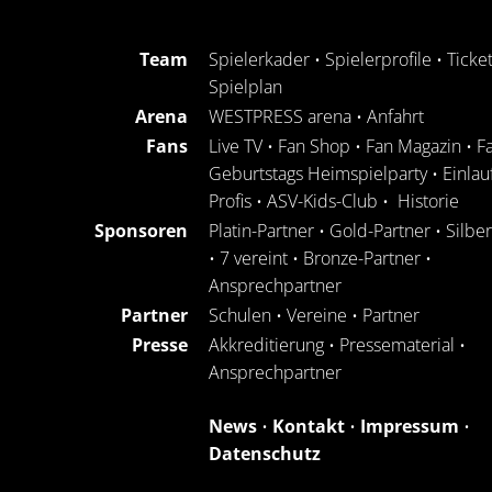
Team
Spielerkader
•
Spielerprofile
•
Ticke
Spielplan
Arena
WESTPRESS arena
•
Anfahrt
Fans
Live TV
•
Fan Shop
•
Fan Magazin
•
F
Geburtstags Heimspielparty
•
Einlau
Profis
•
ASV-Kids-Club
•
Historie
Sponsoren
Platin-Partner
•
Gold-Partner
•
Silbe
•
7 vereint
•
Bronze-Partner
•
Ansprechpartner
Partner
Schulen
•
Vereine
•
Partner
Presse
Akkreditierung
•
Pressematerial
•
Ansprechpartner
News
•
Kontakt
•
Impressum
•
Datenschutz