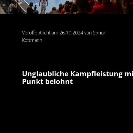
Veröffentlicht am 26.10.2024 von Simon
Kottmann
Unglaubliche Kampfleistung mi
Punkt belohnt
Für den ASV Hamm-Westfalen kommt es weite
knüppeldick in der 2. Handball-Bundesliga. Be
HSC Coburg nahm man nach schier
unglaublicher Kampfleistung zwar nach eine
33:33 (16:18) einen hochverdienten Punkt mit,
verlor allerdings auf dem Weg dahin in der 45.