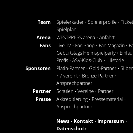
Team
Spielerkader
•
Spielerprofile
•
Ticke
Spielplan
Arena
WESTPRESS arena
•
Anfahrt
Fans
Live TV
•
Fan Shop
•
Fan Magazin
•
F
Geburtstags Heimspielparty
•
Einlau
Profis
•
ASV-Kids-Club
•
Historie
Sponsoren
Platin-Partner
•
Gold-Partner
•
Silbe
•
7 vereint
•
Bronze-Partner
•
Ansprechpartner
Partner
Schulen
•
Vereine
•
Partner
Presse
Akkreditierung
•
Pressematerial
•
Ansprechpartner
News
•
Kontakt
•
Impressum
•
Datenschutz