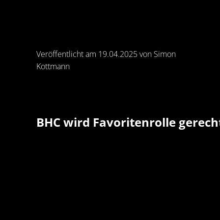
Veröffentlicht am 19.04.2025 von Simon
Kottmann
BHC wird Favoritenrolle gerech
Auch sein zehntes Spiel des Jahres hat der
Zweitliga-Tabellenführer Bergischer HC am
Samstagabend für sich entschieden und damit
die Bilanz 2025 auf 20:0 Punkte hochgeschraub
Beim ASV Hamm-Westfalen gelang dem
Favoriten vor 2.150 Zuschauern in der Westpre
Arena dank einer starken zweiten Halbzeit ein