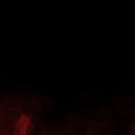
Zielsetzung für den Trainerroutinier ist klar: „I
mache das mit einem klar erklärten Ziel: direk
Wiederaufstieg“, betonte Lommel bei der
Bekanntgabe.