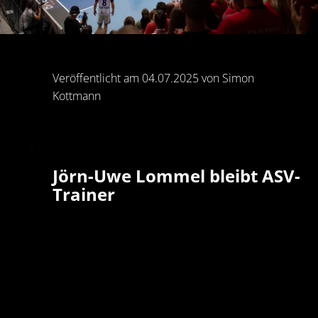
Veröffentlicht am 04.07.2025 von Simon
Kottmann
Jörn-Uwe Lommel bleibt ASV-
Trainer
Seit Freitagmittag besteht Klarheit über die
Trainerposition beim ASV Hamm-Westfalen.
Trainer Jörn-Uwe Lommel, der für die letzten d
Spieltage der abgelaufenen Saison zu den
Westfalen gekommen war, erhält einen Vertra
für die kommende Spielzeit in der 3. Liga. Die