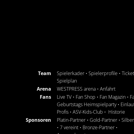
Team
Spielerkader
•
Spielerprofile
•
Ticke
Spielplan
Arena
WESTPRESS arena
•
Anfahrt
Fans
Live TV
•
Fan Shop
•
Fan Magazin
•
F
Geburtstags Heimspielparty
•
Einlau
Profis
•
ASV-Kids-Club
•
Historie
Sponsoren
Platin-Partner
•
Gold-Partner
•
Silbe
•
7 vereint
•
Bronze-Partner
•