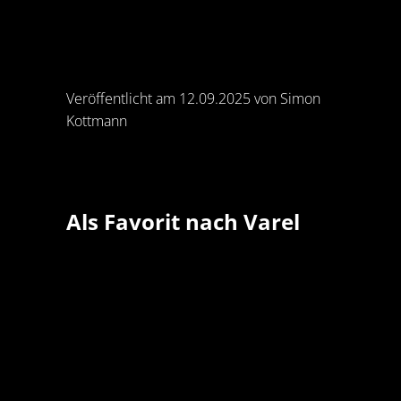
Veröffentlicht am 12.09.2025 von Simon
Kottmann
Als Favorit nach Varel
Zum vierten Spiel der Saison treten die
Drittligahandballer des ASV Hamm-Westfalen
Samstag um 19:30 Uhr bei der HSG Varel an. In
der Manfred-Schmidt-Halle ist die Mannschaft
von Cheftrainer Jörn-Uwe Lommel wieder
haushoher Favorit. Während die Westfalen mi
6:0 Punkten starteten, verlor Varel beide