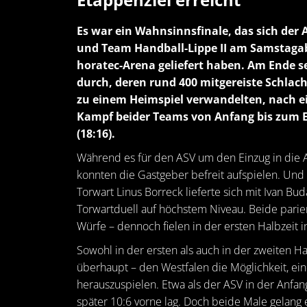
Es war ein Wahnsinnsfinale, das sich de
und Team Handball-Lippe II am Samstagab
horatec-Arena geliefert haben. Am Ende se
durch, deren rund 400 mitgereiste Schlac
zu einem Heimspiel verwandelten, nach 
Kampf beider Teams von Anfang bis zum 
(18:16).
Während es für den ASV um den Einzug in die A
konnten die Gastgeber befreit aufspielen. Und 
Torwart Linus Borreck lieferte sich mit Ivan Bud
Torwartduell auf höchstem Niveau. Beide parie
Würfe – dennoch fielen in der ersten Halbzeit 
Sowohl in der ersten als auch in der zweiten Ha
überhaupt – den Westfalen die Möglichkeit, e
herauszuspielen. Etwa als der ASV in der Anfan
später 10:6 vorne lag. Doch beide Male gelang 