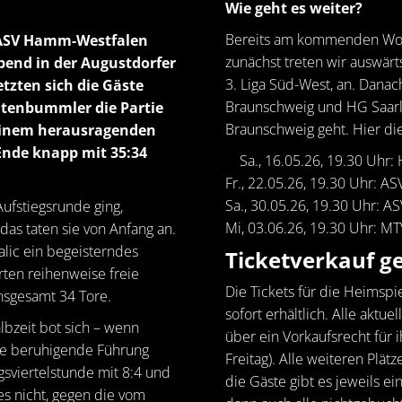
Wie geht es weiter?
Bereits am kommenden Woch
r ASV Hamm-Westfalen
zunächst treten wir auswärt
end in der Augustdorfer
3. Liga Süd-West, an. Dana
tzten sich die Gäste
Braunschweig und HG Saarl
htenbummler die Partie
Braunschweig geht. Hier die
einem herausragenden
Ende knapp mit 35:34
Sa., 16.05.26, 19.30 Uhr: 
Fr., 22.05.26, 19.30 Uhr: A
Sa., 30.05.26, 19.30 Uhr: A
ufstiegsrunde ging,
Mi, 03.06.26, 19.30 Uhr: M
das taten sie von Anfang an.
alic ein begeisterndes
Ticketverkauf ge
rten reihenweise freie
Die Tickets für die Heimspi
insgesamt 34 Tore.
sofort erhältlich. Alle akt
lbzeit bot sich – wenn
über ein Vorkaufsrecht für ih
ine beruhigende Führung
Freitag). Alle weiteren Plätz
gsviertelstunde mit 8:4 und
die Gäste gibt es jeweils e
es nicht, gegen die vom