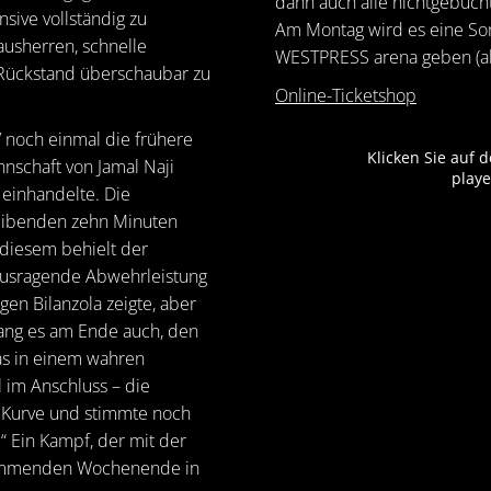
dann auch alle nichtgebucht
sive vollständig zu
Am Montag wird es eine Son
ausherren, schnelle
WESTPRESS arena geben (ab
 Rückstand überschaubar zu
Online-Ticketshop
V noch einmal die frühere
Klicken Sie auf 
nnschaft von Jamal Naji
playe
einhandelte. Die
leibenden zehn Minuten
 diesem behielt der
ausragende Abwehrleistung
en Bilanzola zeigte, aber
lang es am Ende auch, den
as in einem wahren
 im Anschluss – die
e Kurve und stimmte noch
 Ein Kampf, der mit der
 kommenden Wochenende in