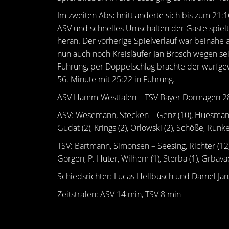
Im zweiten Abschnitt änderte sich bis zum 21:1
ASV und schnelles Umschalten der Gäste spielt
heran. Der vorherige Spielverlauf war beinahe 
nun auch noch Kreisläufer Jan Brosch wegen sei
Führung, per Doppelschlag brachte der wurfgew
56. Minute mit 25:22 in Führung.
ASV Hamm-Westfalen – TSV Bayer Dormagen 28
ASV: Wesemann, Stecken – Genz (10), Huesmann (
Gudat (2), Krings (2), Orlowski (2), Schöße, Runke
TSV: Bartmann, Simonsen – Seesing, Richter (12, 5
Görgen, P. Hüter, Wilhem (1), Sterba (1), Grbavac
Schiedsrichter: Lucas Hellbusch und Darnel Ja
Zeitstrafen: ASV 14 min, TSV 8 min