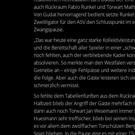
auch Rückraum Fabio Runkel und Torwart Mathi
Von Gudat hervorragend bedient setzte Runke
Zweitligator für den ASV den Schlusspunkt im e
Zwangspause.
„Das war heute eine ganz starke Kollektivleistu
und die Bereitschaft aller Spieler in einer „sch
noch fehlten, auch der verbliebende Kader ko
absolvieren. So merkte man den Westfalen vers
Getriebe an – einige Fehlpässe und weitere ind
die Folge. Aber auch die Gäste leisteten sich 
schmerzlich vermisst.
So fehlte dem Tabellenfünften aus dem Rückrau
Halbzeit blieb der Angriff der Gäste mehrfach
dann auch noch Torwart Jan Wesemann immer bes
Huesmann sehr treffsicher, blieb bei seinen in
es vor allem dem zwölffachen Torschützen Benj
Spiel blieben. In die Pause ging es mit einer 1