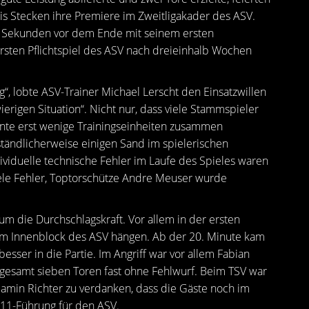
s Stecken ihre Premiere im Zweitligakader des ASV.
l Sekunden vor dem Ende mit seinem ersten
rsten Pflichtspiel des ASV nach dreieinhalb Wochen
ng“, lobte ASV-Trainer Michael Lerscht den Einsatzwillen
wierigen Situation“. Nicht nur, dass viele Stammspieler
nnte erst wenige Trainingseinheiten zusammen
tändlicherweise einigen Sand im spielerischen
ividuelle technische Fehler im Laufe des Spieles waren
viele Fehler, Toptorschütze Andre Meuser wurde
m die Durchschlagskraft. Vor allem in der ersten
 im Innenblock des ASV hängen. Ab der 20. Minute kam
ser in die Partie. Im Angriff war vor allem Fabian
sgesamt sieben Toren fast ohne Fehlwurf. Beim TSV war
amin Richter zu verdanken, dass die Gäste noch im
5:11-Führung für den ASV.