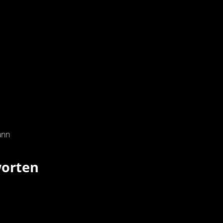
ann
orten
RESS arena hat der TBV Lemgo Lippe am Donnerstagaben
d sich so unter dem Strich verdient mit 30:25 (17:13) d
n in den entscheidenden Phasen aber glücklos. „Hamm hat