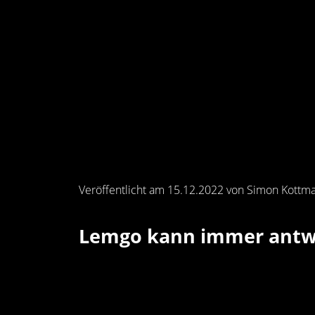
Veröffentlicht am 15.12.2022 von Simon Kottm
Lemgo kann immer antw
In einer äußerst stimmungsvollen WESTP
Phasen die besseren Antworten gefunden un
Gastgeber alles in die Waagschale, bliebe